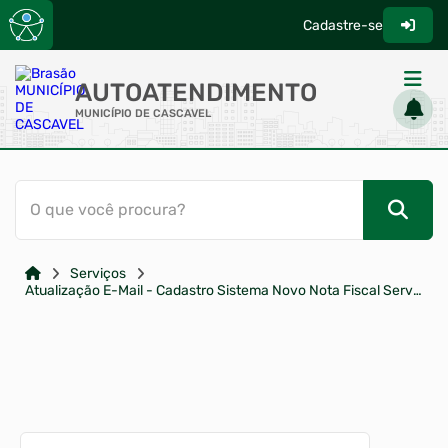
Cadastre-se
AUTOATENDIMENTO
MUNICÍPIO DE CASCAVEL
ACESSO RÁPIDO
O que você procura?
Acessibilidade
Cidadão
Serviços
Órgão Oficial
Atualização E-Mail - Cadastro Sistema Novo Nota Fiscal Serviço
Transparência